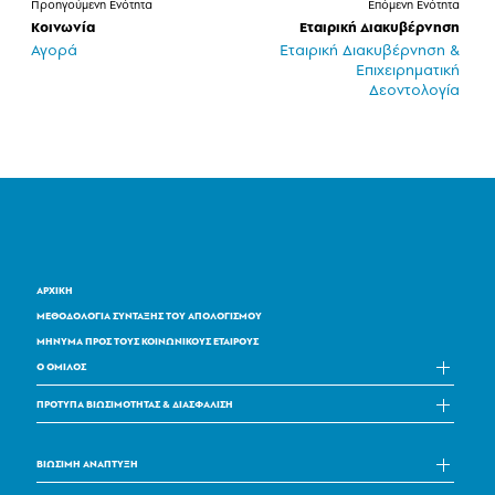
Προηγούμενη Ενότητα
Επόμενη Ενότητα
Κοινωνία
Εταιρική Διακυβέρνηση
Αγορά
Εταιρική Διακυβέρνηση &
Επιχειρηματική
Δεοντολογία
ΑΡΧΙΚΗ
ΜΕΘΟΔΟΛΟΓΙΑ ΣΥΝΤΑΞΗΣ ΤΟΥ ΑΠΟΛΟΓΙΣΜΟΥ
ΜHΝΥΜΑ ΠΡΟΣ ΤΟΥΣ ΚΟΙΝΩΝΙΚΟΥΣ ΕΤΑΙΡΟΥΣ
Ο ΟΜΙΛΟΣ
ΠΡΟΤΥΠΑ ΒΙΩΣΙΜΟΤΗΤΑΣ & ΔΙΑΣΦΑΛΙΣΗ
ΒΙΩΣΙΜΗ ΑΝΑΠΤΥΞΗ